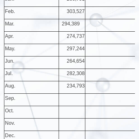
Feb.
303,527
Mar.
294,389
Apr.
274,737
May.
297,244
Jun.
264,654
Jul.
282,308
Aug.
234,793
Sep.
Oct.
Nov.
Dec.