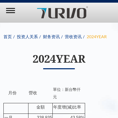
首页
投资人关系
财务资讯
营收资讯
2024YEAR
2024YEAR
單位：新台幣仟
月份
營收
元
金額
年度增
(
減
)
比率
一月
338,935
43.58%