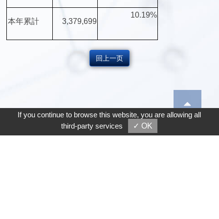
10.19%
本年累計
3,379,699
回上一页
If you continue to browse this website, you are allowing all
third-party services
✓ OK
Copyright © 宇隆科技股份有限公司
Designed by GTMC
Taiwan Products
B2BManufactures
Market-Prospects