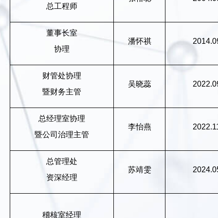
总工程师
董事长室
潘怀祺
2014.0
协理
财管处协理
吴晓蕊
2022.0
暨财务主管
总经理室协理
李怡燕
2022.1
暨公司治理主管
总管理处
苏靖雯
2024.0
资深经理
稽核室经理