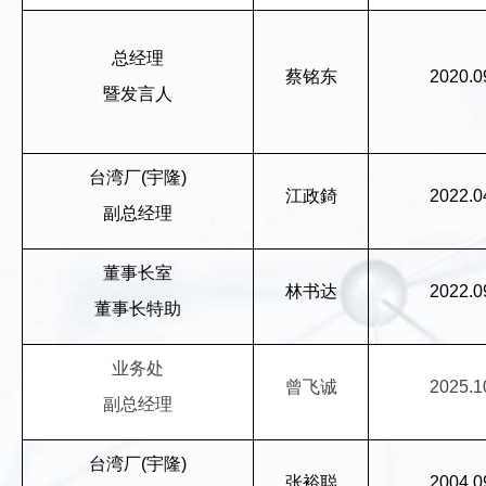
总经理
蔡铭东
2020.0
暨发言人
台湾厂
(
宇隆
)
江政錡
2022.0
副总经理
董事长室
林书达
2022.0
董事长特助
业务处
曾飞诚
2025.1
副总经理
台湾厂
(
宇隆
)
张裕聪
2004.0