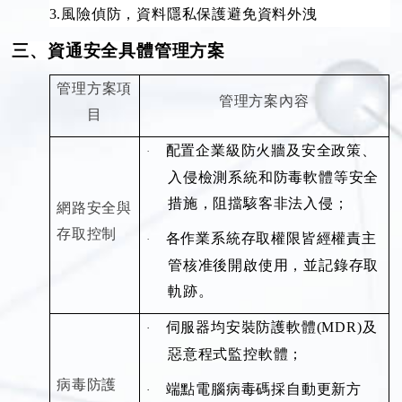
3.
風險偵防，資料隱私保護避免資料外洩
三、資通安全具體管理方案
管理方案項
管理方案內容
目
配置企業級防火牆及安全政策、
·
入侵檢測系統和防毒軟體等安全
措施，阻擋駭客非法入侵；
網路安全與
存取控制
各作業系統存取權限皆經權責主
·
管核准後開啟使用，並記錄存取
軌跡。
伺服器均安裝防護軟體
(MDR)
及
·
惡意程式監控軟體；
病毒防護
端點電腦病毒碼採自動更新方
·