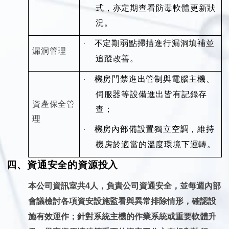
式，亦定期查看防毒軟體更新狀
況。
不定期弱點掃描進行漏洞填補並
·
漏洞管理
追蹤改善。
機房門禁進出管制與電腦主機、
·
伺服器等設備進出皆有記錄存
資產保全管
查；
理
機房內部備設置獨立空調，維持
·
機房於適當的溫度環境下運轉。
四、資通安全的資源投入
本公司資訊室共
4
人，負責公司資通安全，並每週內部
會議檢討各項資安設施監看與異常排除情形，確認設
施有效運作；針對系統主機的作業系統或重要軟體升