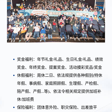
奖金福利：年节礼金
/
礼品、生日礼金
/
礼品、绩效
奖金、年终奖金、提案奖金、活动摸彩奖品
/
奖金
休假福利：周休二日、依法规提供各种假别
(
特休
年假、事病假、家庭照顾假、生理假、产检假、
陪产假、产假
...
等
)
、依法令相关规定提供加班补
休
/
加班费
保险福利：团体意外险、职灾保险、出差旅平