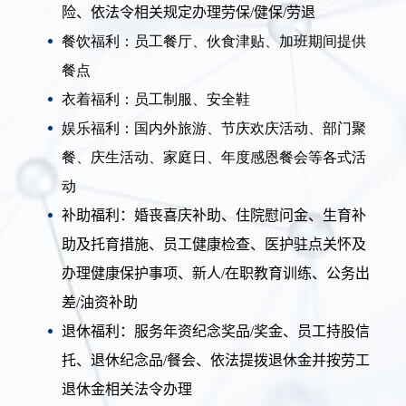
险、依法令相关规定办理劳保
/
健保
/
劳退
餐饮福利：员工餐厅、伙食津贴、加班期间提供
餐点
衣着福利：员工制服、安全鞋
娱乐福利：国内外旅游、节庆欢庆活动、部门聚
餐、庆生活动、家庭日、年度感恩餐会等各式活
动
补助福利：婚丧喜庆补助、住院慰问金、生育补
助及托育措施、员工健康检查、医护驻点关怀及
办理健康保护事项、新人
/
在职教育训练、公务出
差
/
油资补助
退休福利：服务年资纪念奖品
/
奖金、员工持股信
托、退休纪念品
/
餐会、依法提拨退休金并按劳工
退休金相关法令办理